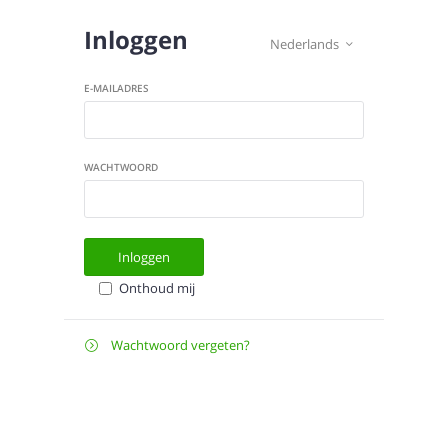
Inloggen
Nederlands

E-MAILADRES
WACHTWOORD
Inloggen
Onthoud mij
Wachtwoord vergeten?

E-
Verstuur instructies
MAILADRES