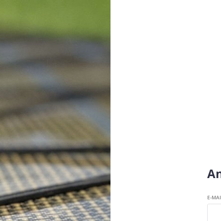
A
E-MA