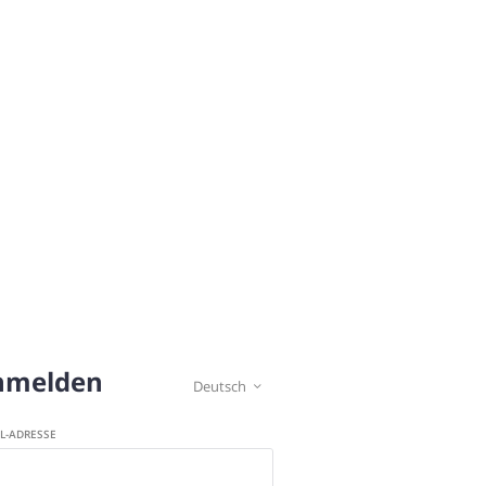
nmelden
Deutsch

IL-ADRESSE